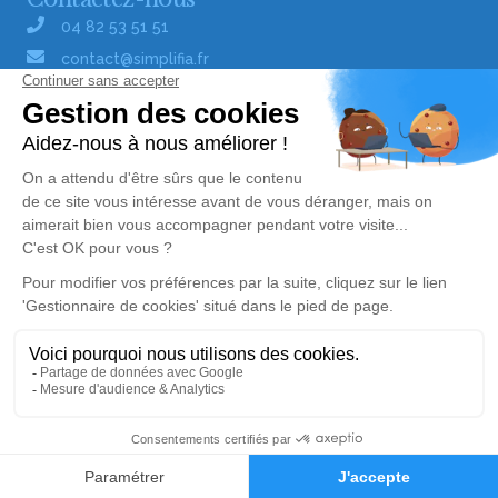
04 82 53 51 51
contact@simplifia.fr
Réseaux sociaux
Liens utiles
Publier un avis de décès
Signaler un abus/une erreur
Gestionnaire de cookies
Consultez nos offres d'emploi
Politique de traitement des données
© Simplifia - Tous droits réservés -
CGV
-
CGU
-
Mentions légales