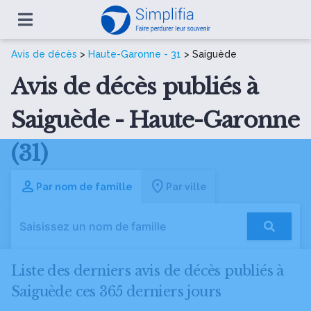
Avis de décès
>
Haute-Garonne - 31
> Saiguède
Avis de décès publiés à
Saiguède - Haute-Garonne
(31)
Par nom de famille
Par ville
Liste des derniers avis de décès publiés à
Saiguède ces 365 derniers jours