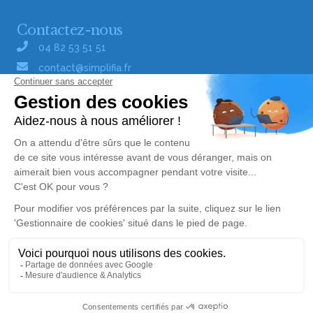
Contactez-nous
04 82 53 51 51
contact@simplifia.fr
Réseaux sociaux
Liens utiles
Publier un avis de décès
Signaler un abus/une erreur
Gestionnaire de cookies
Consultez nos offres d'emploi
Politique de traitement des données
© Simplifia - Tous droits réservés -
CGV
-
CGU
-
Alerte décès 57
Mentions légales