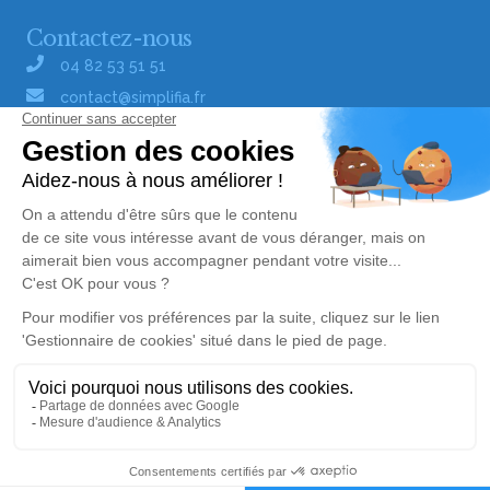
Contactez-nous
04 82 53 51 51
contact@simplifia.fr
Réseaux sociaux
Liens utiles
Publier un avis de décès
Signaler un abus/une erreur
Gestionnaire de cookies
Consultez nos offres d'emploi
Politique de traitement des données
© Simplifia - Tous droits réservés -
CGV
-
CGU
-
Alerte décès 67
Mentions légales