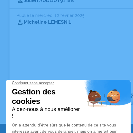
Julien AUDOUY
91 ans
Publié le mercredi 12 février 2025
Micheline LEMESNIL
Vous ne trouvez pas l’avis de décès recherché ?
Pour affiner votre recherche, utilisez la barre de rec
Pour toute question relative au fonctionnement du sit