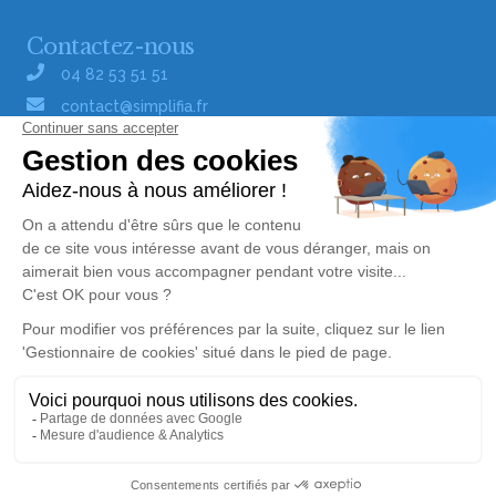
Contactez-nous
04 82 53 51 51
contact@simplifia.fr
Réseaux sociaux
Liens utiles
Publier un avis de décès
Signaler un abus/une erreur
Gestionnaire de cookies
Consultez nos offres d'emploi
Politique de traitement des données
© Simplifia - Tous droits réservés -
CGV
-
CGU
-
Alerte décès 25
Mentions légales