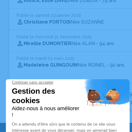
Annick, Elise DAVID
Née DUBOIS
- 79 ans
Publié le samedi 03 janvier 2026
Christiane PORTOIS
Née SUZANNE
Publié le mercredi 31 décembre 2025
Mireille DUMONTIER
Née ALAN
- 94 ans
Publié le mardi 04 mars 2025
Madeleine GUINGOUIN
Née ROINEL
- 92 ans
Vous ne trouvez pas l’avis de décès recherché ?
Pour affiner votre recherche, utilisez la barre de rec
Pour toute question relative au fonctionnement du sit