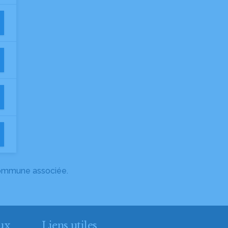
 commune associée.
ux
Liens utiles