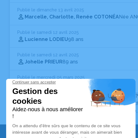
Publié le dimanche 13 avril 2025
Marcelle, Charlotte, Renée COTONÉA
Née A
Publié le samedi 12 avril 2025
Lucienne LODIEU
98 ans
Publié le samedi 12 avril 2025
Johelle PRIEUR
89 ans
Publié le mercredi 05 mars 2025
Maryan SZMYD
92 ans
Vous ne trouvez pas l’avis de décès recherché ?
Pour affiner votre recherche, utilisez la barre de rec
Pour toute question relative au fonctionnement du sit
Nos services