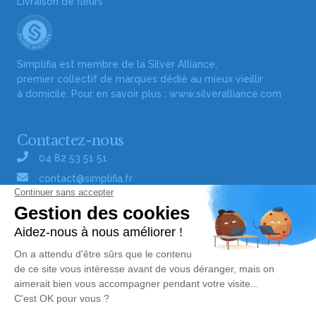
Livraison de fleurs
Simplifia est membre de la Silver Alliance,
premier collectif de marques dédié au mieux vieillir
à domicile. Pour en savoir plus :
www.silveralliance.com
Contactez-nous
04 82 53 51 51
contact@simplifia.fr
Réseaux sociaux
Liens utiles
Publier un avis de décès