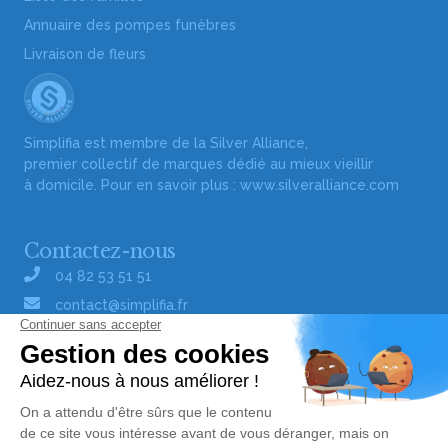
Annuaire des pompes funèbres
Livraison de fleurs
Simplifia est membre de la Silver Alliance,
premier collectif de marques dédié au mieux vieillir
à domicile. Pour en savoir plus :
www.silveralliance.com
Contactez-nous
04 82 53 51 51
contact@simplifia.fr
Réseaux sociaux