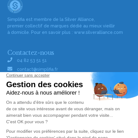
Simplifia est membre de la Silver Alliance,
premier collectif de marques dédié au mieux vieillir
à domicile. Pour en savoir plus :
www.silveralliance.com
Contactez-nous
04 82 53 51 51
contact@simplifia.fr
Réseaux sociaux
Liens utiles
Publier un avis de décès
Signaler un abus/une erreur