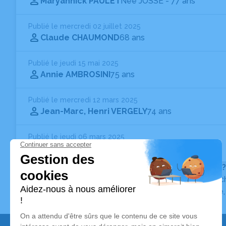
Maryannick PAULET
Née JOSSE
- 77 ans
Publié le mercredi 02 juillet 2025
Claude CHAUMOND
68 ans
Publié le jeudi 15 mai 2025
Annie AMBROSINI
75 ans
Publié le mercredi 12 mars 2025
Jean-Marc, Henri VERGELY
74 ans
Publié le jeudi 06 mars 2025
Jean-Marc VERGELY
74 ans
Vous ne trouvez pas l’avis de décès recherché ?
Pour affiner votre recherche, utilisez la barre de rec
Pour toute question relative au fonctionnement du sit