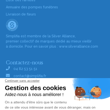
Liste des familles
Annuaire des pompes funèbres
Livraison de fleurs
Simplifia est membre de la Silver Alliance,
premier collectif de marques dédié au mieux vieillir
à domicile. Pour en savoir plus :
www.silveralliance.com
Contactez-nous
04 82 53 51 51
contact@simplifia.fr
Réseaux sociaux