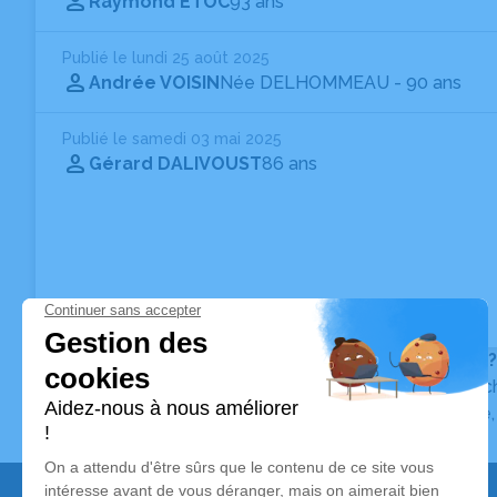
Raymond ETOC
93 ans
Publié le lundi 25 août 2025
Andrée VOISIN
Née DELHOMMEAU
- 90 ans
Publié le samedi 03 mai 2025
Gérard DALIVOUST
86 ans
Vous ne trouvez pas l’avis de décès recherché ?
Pour affiner votre recherche, utilisez la barre de rec
Pour toute question relative au fonctionnement du sit