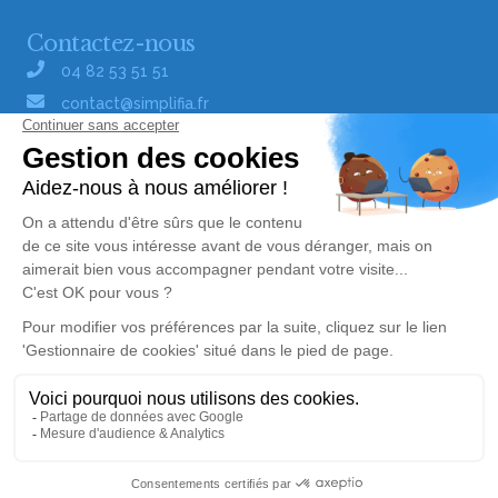
Contactez-nous
04 82 53 51 51
contact@simplifia.fr
Réseaux sociaux
Liens utiles
Publier un avis de décès
Signaler un abus/une erreur
Gestionnaire de cookies
Consultez nos offres d'emploi
Politique de traitement des données
© Simplifia - Tous droits réservés -
CGV
-
CGU
-
Alerte décès 62
Mentions légales