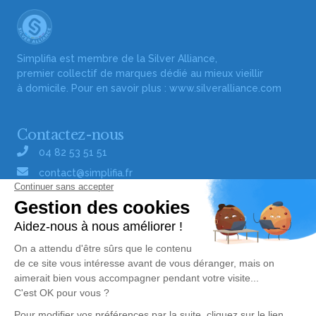
Simplifia est membre de la Silver Alliance,
premier collectif de marques dédié au mieux vieillir
à domicile. Pour en savoir plus :
www.silveralliance.com
Contactez-nous
04 82 53 51 51
contact@simplifia.fr
Réseaux sociaux
Liens utiles
Publier un avis de décès