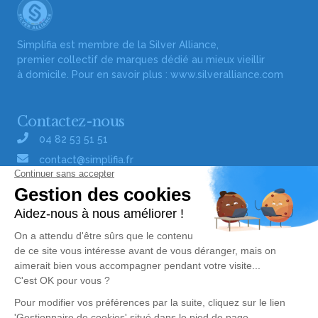
Simplifia est membre de la Silver Alliance,
premier collectif de marques dédié au mieux vieillir
à domicile. Pour en savoir plus :
www.silveralliance.com
Contactez-nous
04 82 53 51 51
contact@simplifia.fr
Réseaux sociaux
Liens utiles
Publier un avis de décès
Signaler un abus/une erreur