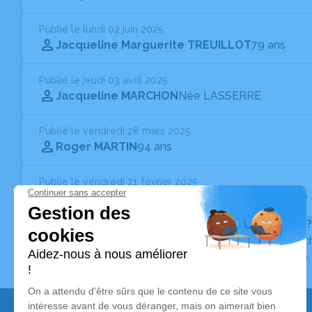
Publié le lundi 02 juin 2025
Jacqueline Marguerite TREUILLOT
79 ans
Publié le jeudi 03 avril 2025
Jacqueline MARCHON
Née LASSERRE
Publié le vendredi 28 mars 2025
Roger MARTIN
94 ans
Publié le vendredi 21 février 2025
Monique MARTINAT
Née MOREAU-ISTCHENKO
Vous ne trouvez pas l’avis de décès recherché ?
Pour affiner votre recherche, utilisez la barre de rec
Pour toute question relative au fonctionnement du sit