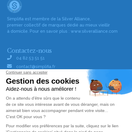
Simplifia est membre de la Silver Alliance,
premier collectif de marques dédié au mieux vieillir
à domicile. Pour en savoir plus :
www.silveralliance.com
Contactez-nous
04 82 53 51 51
contact@simplifia.fr
Réseaux sociaux
Liens utiles
Publier un avis de décès
Signaler un abus/une erreur