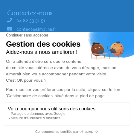
Contactez-nous
04 82 53 51 51
contact@simplifia.fr
Réseaux sociaux
Liens utiles
Publier un avis de décès
Signaler un abus/une erreur
Gestionnaire de cookies
Consultez nos offres d'emploi
Politique de traitement des données
© Simplifia - Tous droits réservés -
CGV
-
CGU
-
Alerte décès 04
Mentions légales