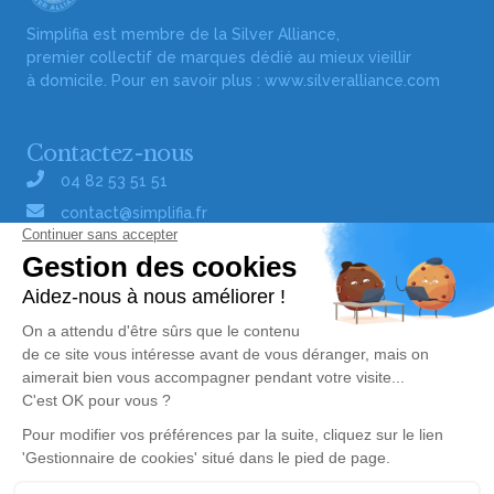
Simplifia est membre de la Silver Alliance,
premier collectif de marques dédié au mieux vieillir
à domicile. Pour en savoir plus :
www.silveralliance.com
Contactez-nous
04 82 53 51 51
contact@simplifia.fr
Réseaux sociaux
Liens utiles
Publier un avis de décès
Signaler un abus/une erreur
Gestionnaire de cookies