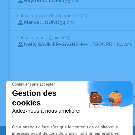
Raymond LOPEZ
75 ans
Publié le mardi 16 décembre 2025
Marcel JOUNO
94 ans
Publié le jeudi 19 juin 2025
Nelly SAUNIER-GAGNÉ
Née LESOURD
- 84 ans
Vous ne trouvez pas l’avis de décès recherché ?
Pour affiner votre recherche, utilisez la barre de rec
Pour toute question relative au fonctionnement du sit