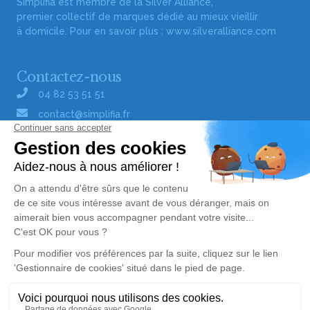
Simplifia est membre de la Silver Alliance,
premier collectif de marques dédié au mieux vieillir
à domicile. Pour en savoir plus :
www.silveralliance.com
Contactez-nous
04 82 53 51 51
contact@simplifia.fr
Réseaux sociaux
Liens utiles
Publier un avis de décès
Signaler un abus/une erreur
Gestionnaire de cookies
Consultez nos offres d'emploi