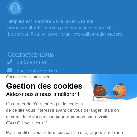
Simplifia est membre de la Silver Alliance,
premier collectif de marques dédié au mieux vieillir
à domicile. Pour en savoir plus :
www.silveralliance.com
Contactez-nous
04 82 53 51 51
contact@simplifia.fr
Réseaux sociaux
Liens utiles
Publier un avis de décès
Signaler un abus/une erreur