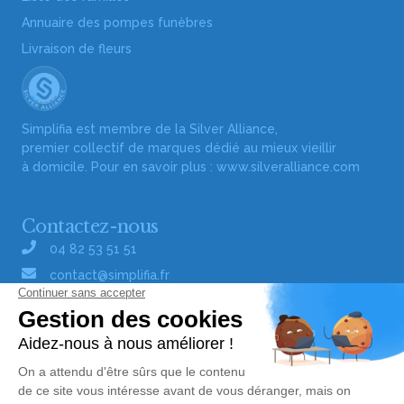
Annuaire des pompes funèbres
Livraison de fleurs
Simplifia est membre de la Silver Alliance,
premier collectif de marques dédié au mieux vieillir
à domicile. Pour en savoir plus :
www.silveralliance.com
Contactez-nous
04 82 53 51 51
contact@simplifia.fr
Réseaux sociaux