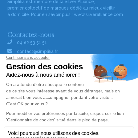
Simplifia est membre de la Silver Alliance,
premier collectif de marques dédié au mieux vieillir
à domicile. Pour en savoir plus :
www.silveralliance.com
Contactez-nous
04 82 53 51 51
contact@simplifia.fr
Réseaux sociaux
Liens utiles
Publier un avis de décès
Signaler un abus/une erreur
Gestionnaire de cookies
Consultez nos offres d'emploi