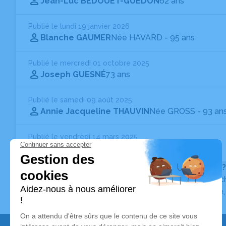
Jean-Luc BEDOUET-GUEDON
62 ans
Publié le lundi 19 janvier 2026
Blanche GAUMER
Née HAVARD
- 95 ans
Publié le mercredi 01 octobre 2025
Joseph GUESNÉ
73 ans
Publié le samedi 09 août 2025
Annie Jacqueline THAUVIN
Née GROSS
- 93 an
Publié le vendredi 14 mars 2025
Denise MEIGRET
Née LENOIR
- 101 ans
Vous ne trouvez pas l’avis de décès recherché ?
Pour affiner votre recherche, utilisez la barre de rec
Pour toute question relative au fonctionnement du sit