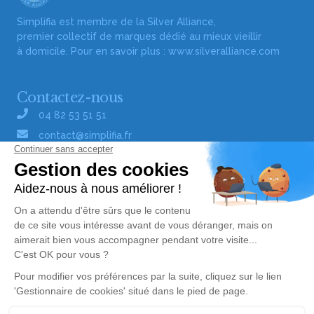
Simplifia est membre de la Silver Alliance,
premier collectif de marques dédié au mieux vieillir
à domicile. Pour en savoir plus :
www.silveralliance.com
Contactez-nous
04 82 53 51 51
contact@simplifia.fr
Réseaux sociaux
Liens utiles
Publier un avis de décès
Signaler un abus/une erreur
Gestionnaire de cookies