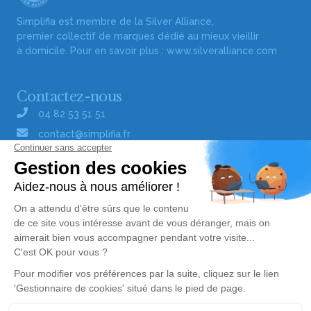
Simplifia est membre de la Silver Alliance,
premier collectif de marques dédié au mieux vieillir
à domicile. Pour en savoir plus :
www.silveralliance.com
Contactez-nous
04 82 53 51 51
contact@simplifia.fr
Réseaux sociaux
Liens utiles
Publier un avis de décès
Signaler un abus/une erreur
Gestionnaire de cookies