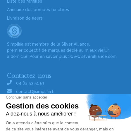
Liste des familles
Annuaire des pompes funèbres
Livraison de fleurs
Simplifia est membre de la Silver Alliance,
premier collectif de marques dédié au mieux vieillir
à domicile. Pour en savoir plus :
www.silveralliance.com
Contactez-nous
04 82 53 51 51
contact@simplifia.fr
Réseaux sociaux