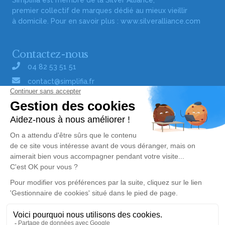
Simplifia est membre de la Silver Alliance,
premier collectif de marques dédié au mieux vieillir
à domicile. Pour en savoir plus :
www.silveralliance.com
Contactez-nous
04 82 53 51 51
contact@simplifia.fr
Réseaux sociaux
Liens utiles
Publier un avis de décès
Signaler un abus/une erreur
Gestionnaire de cookies
Consultez nos offres d'emploi