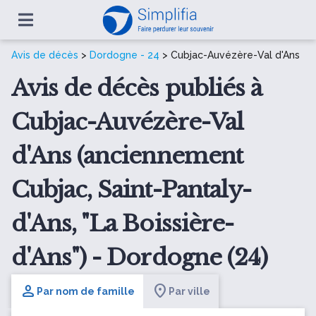
Avis de décès
>
Dordogne - 24
> Cubjac-Auvézère-Val d'Ans
Avis de décès publiés à
Cubjac-Auvézère-Val
d'Ans (anciennement
Cubjac, Saint-Pantaly-
d'Ans, "La Boissière-
d'Ans") - Dordogne (24)
Par nom de famille
Par ville