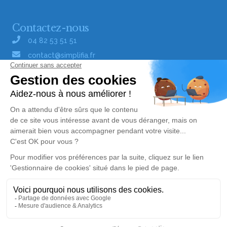
Contactez-nous
04 82 53 51 51
contact@simplifia.fr
Réseaux sociaux
Liens utiles
Publier un avis de décès
Signaler un abus/une erreur
Gestionnaire de cookies
Consultez nos offres d'emploi
Politique de traitement des données
© Simplifia - Tous droits réservés -
CGV
-
CGU
-
Alerte décès 18