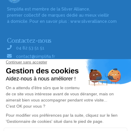
Simplifia est membre de la Silver Alliance,
premier collectif de marques dédié au mieux vieillir
à domicile. Pour en savoir plus :
www.silveralliance.com
Contactez-nous
04 82 53 51 51
contact@simplifia.fr
Réseaux sociaux
Liens utiles
Publier un avis de décès
Signaler un abus/une erreur
Gestionnaire de cookies