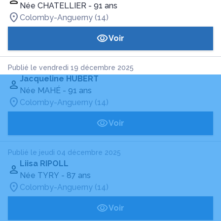
Née CHATELLIER
- 91 ans
Colomby-Anguerny (14)
Voir
Publié le vendredi 19 décembre 2025
Jacqueline HUBERT
Née MAHÉ
- 91 ans
Colomby-Anguerny (14)
Voir
Publié le jeudi 04 décembre 2025
Liisa RIPOLL
Née TYRY
- 87 ans
Colomby-Anguerny (14)
Voir