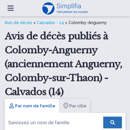
Avis de décès
>
Calvados - 14
> Colomby-Anguerny
Avis de décès publiés à
Colomby-Anguerny
(anciennement Anguerny,
Colomby-sur-Thaon) -
Calvados (14)
Par nom de famille
Par ville