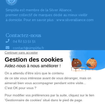
Simplifia est membre de la Silver Alliance,
premier collectif de marques dédié au mieux vieillir
à domicile. Pour en savoir plus :
www.silveralliance.com
Contactez-nous
04 82 53 51 51
contact@simplifia.fr
Réseaux sociaux
Liens utiles
Publier un avis de décès
Signaler un abus/une erreur
Gestionnaire de cookies