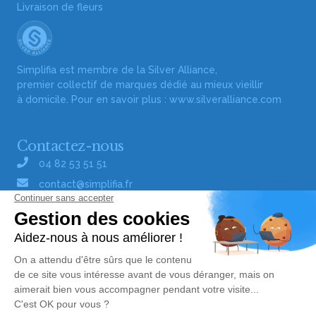
Livraison de fleurs
Simplifia est membre de la Silver Alliance,
premier collectif de marques dédié au mieux vieillir
à domicile. Pour en savoir plus :
www.silveralliance.com
Contactez-nous
04 82 53 51 51
contact@simplifia.fr
Réseaux sociaux
Liens utiles
Publier un avis de décès