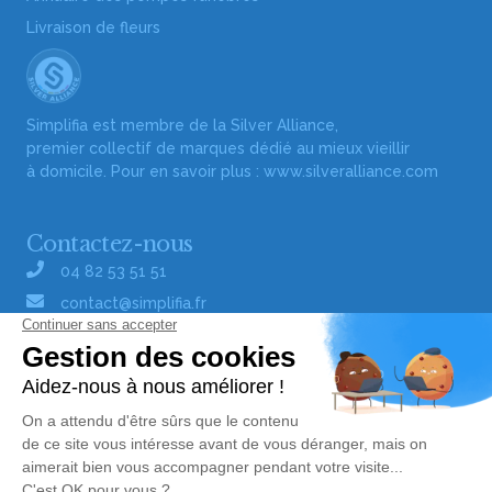
Livraison de fleurs
Simplifia est membre de la Silver Alliance,
premier collectif de marques dédié au mieux vieillir
à domicile. Pour en savoir plus :
www.silveralliance.com
Contactez-nous
04 82 53 51 51
contact@simplifia.fr
Réseaux sociaux
Liens utiles