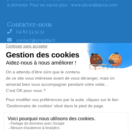
à domicile. Pour en savoir plus :
www.silveralliance.com
Contactez-nous
04 82 53 51 51
contact@simplifia.fr
Réseaux sociaux
Liens utiles
Publier un avis de décès
Signaler un abus/une erreur
Gestionnaire de cookies
Consultez nos offres d'emploi
Politique de traitement des données