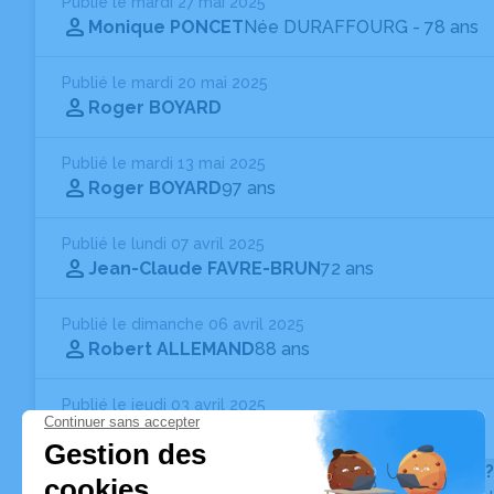
Publié le mardi 27 mai 2025
Monique PONCET
Née DURAFFOURG
- 78 ans
Publié le mardi 20 mai 2025
Roger BOYARD
Publié le mardi 13 mai 2025
Roger BOYARD
97 ans
Publié le lundi 07 avril 2025
Jean-Claude FAVRE-BRUN
72 ans
Publié le dimanche 06 avril 2025
Robert ALLEMAND
88 ans
Publié le jeudi 03 avril 2025
Tommaso CAMMARA
Vous ne trouvez pas l’avis de décès recherché ?