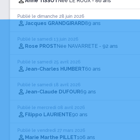
Anne TISSOT
Née LE ROUX
- 86 ans
Publié le dimanche 28 juin 2026
Jacques GRANDGIRARD
89 ans
Publié le samedi 13 juin 2026
Rose PROST
Née NAVARRETE
- 92 ans
Publié le samedi 25 avril 2026
Jean-Charles HUMBERT
60 ans
Publié le samedi 18 avril 2026
Jean-Claude DUFOUR
69 ans
Publié le mercredi 08 avril 2026
Filippo LAURIENTE
90 ans
Publié le vendredi 27 mars 2026
Marie Marthe PILLET
106 ans