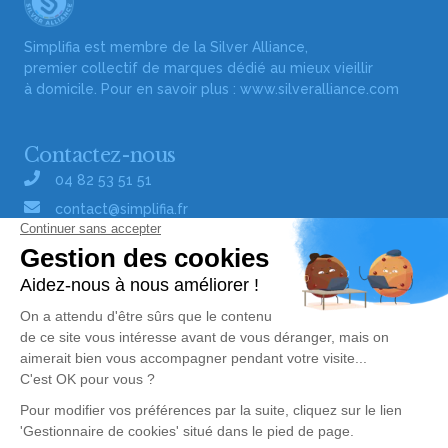
Simplifia est membre de la Silver Alliance,
premier collectif de marques dédié au mieux vieillir
à domicile. Pour en savoir plus :
www.silveralliance.com
Contactez-nous
04 82 53 51 51
contact@simplifia.fr
Réseaux sociaux
Liens utiles
Publier un avis de décès
Signaler un abus/une erreur
Gestionnaire de cookies