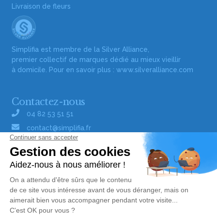
Livraison de fleurs
Simplifia est membre de la Silver Alliance,
premier collectif de marques dédié au mieux vieillir
à domicile. Pour en savoir plus :
www.silveralliance.com
Contactez-nous
04 82 53 51 51
contact@simplifia.fr
Réseaux sociaux
Liens utiles
Publier un avis de décès