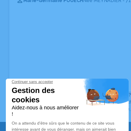
Marie-Germaine POUECH
Née MEYNADIER
- 71
Vous ne trouvez pas l’avis de décès recherché ?
Pour affiner votre recherche, utilisez la barre de rec
Pour toute question relative au fonctionnement du sit