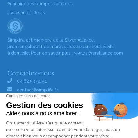
Annuaire des pompes funèbres
Livraison de fleurs
Simplifia est membre de la Silver Alliance,
premier collectif de marques dédié au mieux vieillir
à domicile. Pour en savoir plus :
www.silveralliance.com
Contactez-nous
04 82 53 51 51
contact@simplifia.fr
Réseaux sociaux
Liens utiles