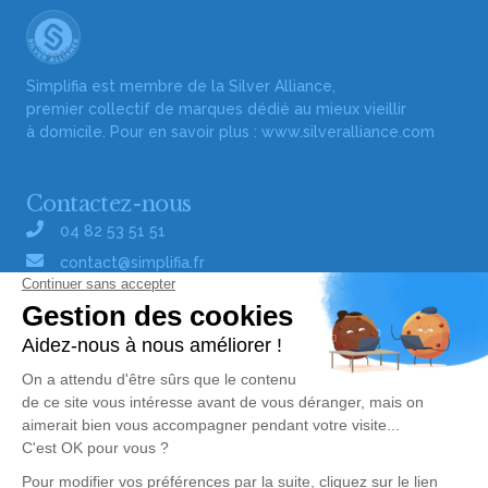
Simplifia est membre de la Silver Alliance,
premier collectif de marques dédié au mieux vieillir
à domicile. Pour en savoir plus :
www.silveralliance.com
Contactez-nous
04 82 53 51 51
contact@simplifia.fr
Réseaux sociaux
Liens utiles
Publier un avis de décès
Signaler un abus/une erreur