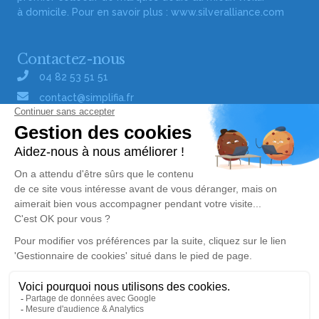
à domicile. Pour en savoir plus :
www.silveralliance.com
Contactez-nous
04 82 53 51 51
contact@simplifia.fr
Réseaux sociaux
Liens utiles
Publier un avis de décès
Signaler un abus/une erreur
Gestionnaire de cookies
Consultez nos offres d'emploi
Politique de traitement des données