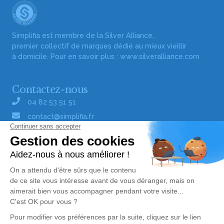
Simplifia est membre de la Silver Alliance,
premier collectif de marques dédié au mieux vieillir
à domicile. Pour en savoir plus :
www.silveralliance.com
Contactez-nous
04 82 53 51 51
contact@simplifia.fr
Réseaux sociaux
Liens utiles
Publier un avis de décès
Signaler un abus/une erreur