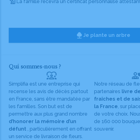
La famille recevra un certificat personnalisé attestan
Je plante un arbre
Qui sommes-nous ?
diversity_1
Simplifia est une entreprise qui
Notre réseau de fle
recense les avis de décès partout
partenaires
livre d
en France, sans être mandatée par
fraîches et de sa
les familles. Son but est de
la France
, sur plac
permettre aux plus grand nombre
de votre choix. Nou
d’honorer la mémoire d’un
de 160 000 bouquet
défunt
, particulièrement en offrant
souvenir.
un service de livraison de fleurs.