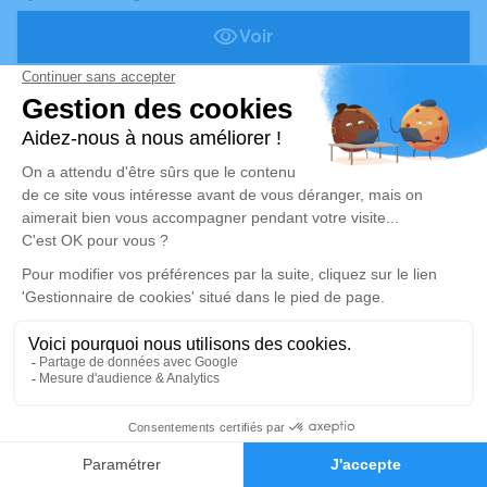
Voir
Publié le jeudi 30 juillet 2026
Catherine LERIN
57 ans
La Chaussée-Saint-Victor (41)
Voir
Publié le jeudi 30 juillet 2026
Roland GERVAIS
80 ans
Mareuil-sur-Cher (41)
Voir
Alerte décès 41
Publié le jeudi 30 juillet 2026