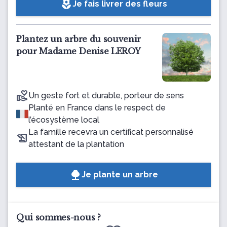
local_florist
Je fais livrer des fleurs
Plantez un arbre du souvenir
pour Madame Denise LEROY
Un geste fort et durable, porteur de sens
Planté en France dans le respect de
l’écosystème local
La famille recevra un certificat personnalisé
attestant de la plantation
Je plante un arbre
Qui sommes-nous ?