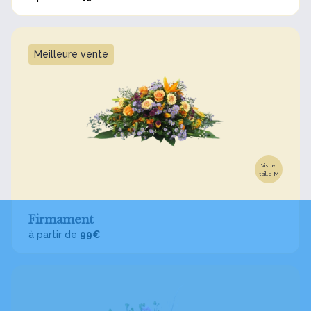
Meilleure vente
Visuel
taille M
Firmament
à partir de
99€