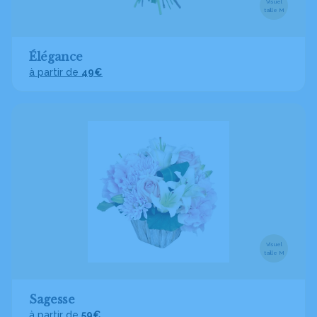
Visuel
taille M
Élégance
à partir de
49€
Visuel
taille M
Sagesse
à partir de
59€