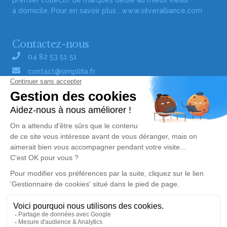
premier collectif de marques dédié au mieux vieillir
à domicile. Pour en savoir plus :
www.silveralliance.com
Contactez-nous
04 82 53 51 51
contact@simplifia.fr
Réseaux sociaux
Liens utiles
Publier un avis de décès
Signaler un abus/une erreur
Gestionnaire de cookies
Consultez nos offres d'emploi
Politique de traitement des données