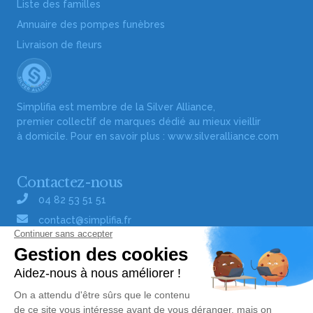
Liste des familles
Annuaire des pompes funèbres
Livraison de fleurs
Simplifia est membre de la Silver Alliance,
premier collectif de marques dédié au mieux vieillir
à domicile. Pour en savoir plus :
www.silveralliance.com
Contactez-nous
04 82 53 51 51
contact@simplifia.fr
Réseaux sociaux