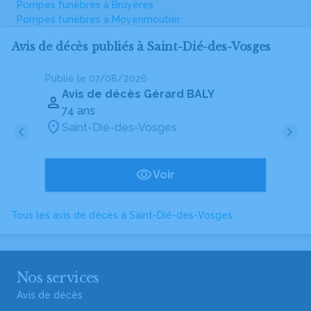
Pompes funèbres à Bruyères
Pompes funèbres à Moyenmoutier
Avis de décès publiés à Saint-Dié-des-Vosges
Publié le 07/08/2026
Pu
Avis de décès Gérard BALY
74 ans
Saint-Dié-des-Vosges
Voir
Tous les avis de décès à Saint-Dié-des-Vosges
Nos services
Avis de décès