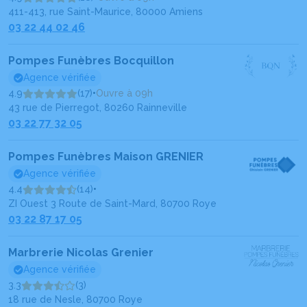
411-413, rue Saint-Maurice, 80000 Amiens
03 22 44 02 46
Pompes Funèbres Bocquillon
Agence vérifiée
4.9
(17)
•
Ouvre à 09h
43 rue de Pierregot, 80260 Rainneville
03 22 77 32 05
Pompes Funèbres Maison GRENIER
Agence vérifiée
4.4
(14)
•
ZI Ouest 3 Route de Saint-Mard, 80700 Roye
03 22 87 17 05
Marbrerie Nicolas Grenier
Agence vérifiée
3.3
(3)
18 rue de Nesle, 80700 Roye