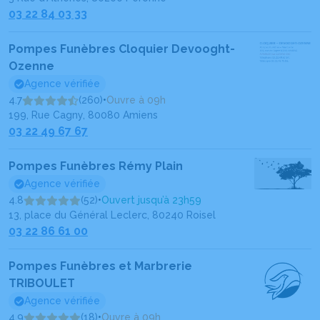
03 22 84 03 33
Pompes Funèbres Cloquier Devooght-
Ozenne
Agence vérifiée
4.7
(260)
•
Ouvre à 09h
199, Rue Cagny, 80080 Amiens
03 22 49 67 67
Pompes Funèbres Rémy Plain
Agence vérifiée
4.8
(52)
•
Ouvert jusqu’à 23h59
13, place du Général Leclerc, 80240 Roisel
03 22 86 61 00
Pompes Funèbres et Marbrerie
TRIBOULET
Agence vérifiée
4.9
(18)
•
Ouvre à 09h