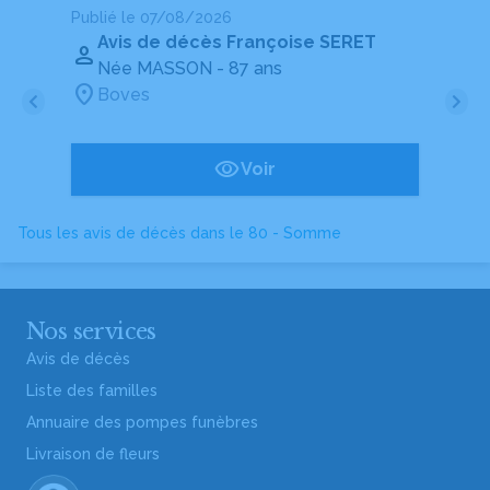
Publié le 07/08/2026
Pu
Avis de décès Françoise SERET
Née MASSON
- 87 ans
Boves
Voir
Tous les avis de décès dans le 80 - Somme
Nos services
Avis de décès
Liste des familles
Annuaire des pompes funèbres
Livraison de fleurs