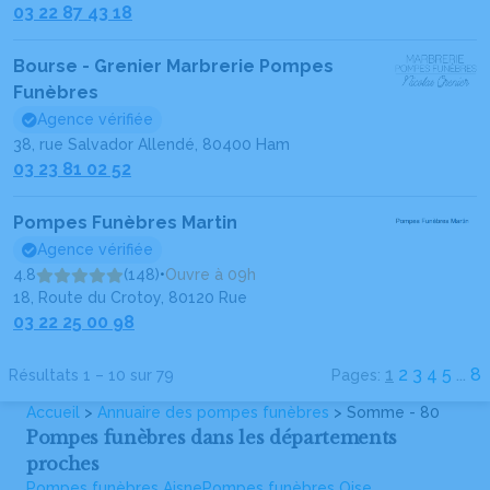
03 22 87 43 18
Bourse - Grenier Marbrerie Pompes
Funèbres
Agence vérifiée
38, rue Salvador Allendé, 80400 Ham
03 23 81 02 52
Pompes Funèbres Martin
Agence vérifiée
4.8
(148)
•
Ouvre à 09h
18, Route du Crotoy, 80120 Rue
03 22 25 00 98
1
2
3
4
5
...
8
Résultats 1 – 10 sur 79
Pages:
Accueil
>
Annuaire des pompes funèbres
> Somme - 80
Pompes funèbres dans les départements
proches
Pompes funèbres Aisne
Pompes funèbres Oise