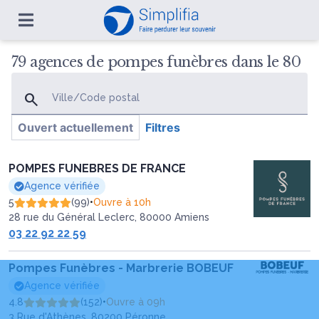
79 agences de pompes funèbres dans le 80
Ville/Code postal
Ouvert actuellement
Filtres
POMPES FUNEBRES DE FRANCE
Agence vérifiée
5
(99)
•
Ouvre à 10h
28 rue du Général Leclerc, 80000 Amiens
03 22 92 22 59
Pompes Funèbres - Marbrerie BOBEUF
Agence vérifiée
4.8
(152)
•
Ouvre à 09h
3 Rue d'Athènes, 80200 Péronne