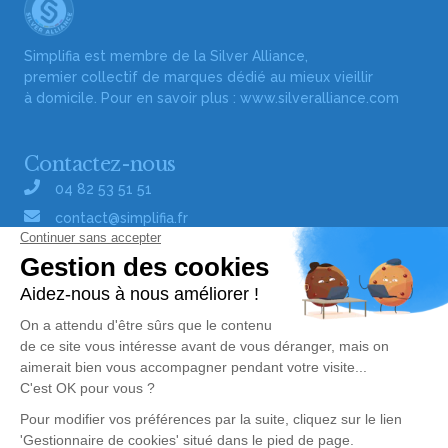
Simplifia est membre de la Silver Alliance,
premier collectif de marques dédié au mieux vieillir
à domicile. Pour en savoir plus :
www.silveralliance.com
Contactez-nous
04 82 53 51 51
contact@simplifia.fr
Réseaux sociaux
Liens utiles
Publier un avis de décès
Signaler un abus/une erreur